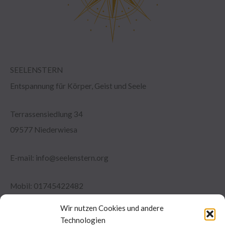
SEELENSTERN
Entspannung für Körper, Geist und Seele
Terrassensiedlung 34
09577 Niederwiesa
E-mail: info@seelenstern.org
Mobil: 01745422482
Tel.: 03726/7925800
Wir nutzen Cookies und andere
Technologien